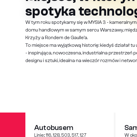
spotyka technolo
W tym roku spotykamy się w MYSIA 3 - kameralnym
domu handlowym w samym sercu Warszawy, międz
Krzyży a Rondem de Gaulle’a.
To miejsce ma wyjątkową historię: kiedyś działał tu 
- inspirująca, nowoczesna, industrialna przestrzeń p
designu i sztuki, idealna na wieczór rozmów i networ
Autobusem
Sa
Linie:: 116, 128, 503, 517, 127
W okol