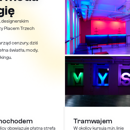
gię
, designerskim
y Placem Trzech
urząd cenzury, dziś
ełna światła, mody,
kingu.
mochodem
Tramwajem
icy obowiązuje płatna strefa
W okolicy kursują m.in. linie