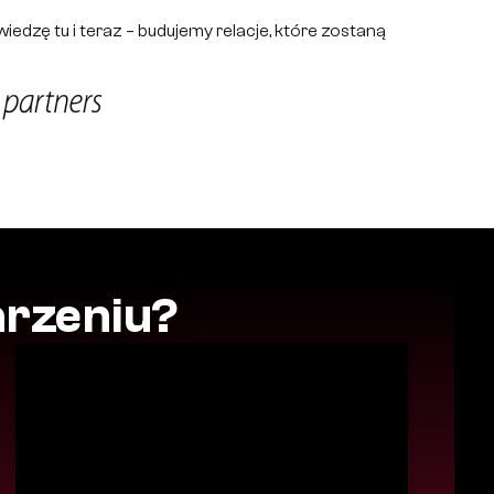
wiedzę tu i teraz – budujemy relacje, które zostaną
arzeniu?