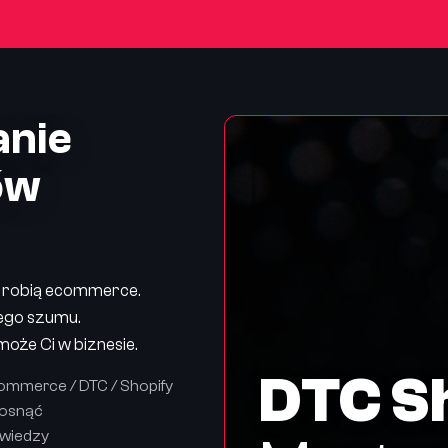
anie
ów
ę robią ecommerce.
wego szumu.
oże Ci w biznesie.
DTC S
mmerce / DTC / Shopify
rosnąć
 wiedzy