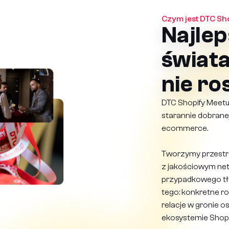
Czym jest DTC Sh
Najlep
świat
nie ro
DTC Shopify Meetu
starannie dobranej
ecommerce.
Tworzymy przestrze
z jakościowym net
przypadkowego tłu
tego: konkretne 
relacje w gronie o
ekosystemie Shopi