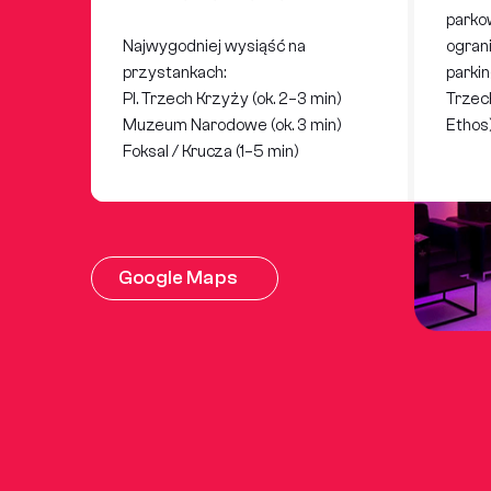
parkow
Najwygodniej wysiąść na
ogran
przystankach:
parki
Pl. Trzech Krzyży (ok. 2–3 min)
Trzech
Muzeum Narodowe (ok. 3 min)
Ethos)
Foksal / Krucza (1–5 min)
Google Maps