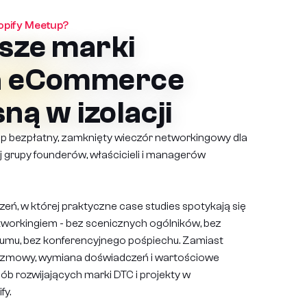
opify Meetup?
sze marki
a eCommerce
sną w izolacji
p bezpłatny, zamknięty wieczór networkingowy dla
 grupy founderów, właścicieli i managerów
ń, w której praktyczne case studies spotykają się
workingiem - bez scenicznych ogólników, bez
mu, bez konferencyjnego pośpiechu. Zamiast
rozmowy, wymiana doświadczeń i wartościowe
sób rozwijających marki DTC i projekty w
fy.