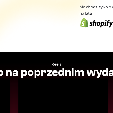
Nie chodzi tylko o 
na lata.
Reels
o na poprzednim wyd