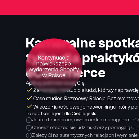
Kameralne spotk
tylko dla praktyk
Kontynuacja
największego
eCommerce
wydarzenia Shopify
w Polsce
Aplikuj, jeśli interesują CIę:
Zamknięty meetup dla ludzi, którzy naprawd
Case studies. Rozmowy. Relacje. Bez evento
Wieczór jakościowego networkingu, który pom
To spotkanie jest dla Ciebie, jeśli:
Jesteś founderem, ownerem lub managerem eCo
Chcesz otaczać się ludźmi, którzy pomagają Ci 
Zależy Ci na autentycznych relacjach i wymianie