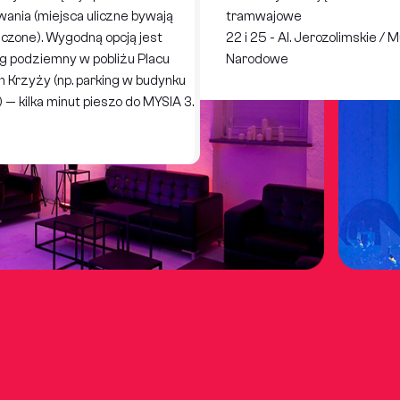
ania (miejsca uliczne bywają
tramwajowe
iczone). Wygodną opcją jest
22 i 25 - Al. Jerozolimskie /
ng podziemny w pobliżu Placu
Narodowe
 Krzyży (np. parking w budynku
 — kilka minut pieszo do MYSIA 3.