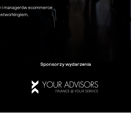
rów i managerów ecommerce
networkingiem,
Sponsorzy wydarzenia