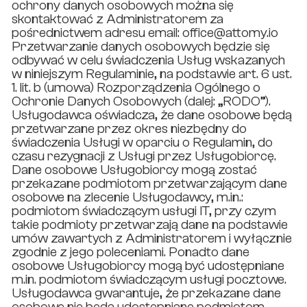
ochrony danych osobowych można się
skontaktować z Administratorem za
pośrednictwem adresu email: office@attomy.io
Przetwarzanie danych osobowych będzie się
odbywać w celu świadczenia Usług wskazanych
w niniejszym Regulaminie, na podstawie art. 6 ust.
1. lit. b (umowa) Rozporządzenia Ogólnego o
Ochronie Danych Osobowych (dalej: „RODO”).
Usługodawca oświadcza, że dane osobowe będą
przetwarzane przez okres niezbędny do
świadczenia Usługi w oparciu o Regulamin, do
czasu rezygnacji z Usługi przez Usługobiorcę.
Dane osobowe Usługobiorcy mogą zostać
przekazane podmiotom przetwarzającym dane
osobowe na zlecenie Usługodawcy, m.in.:
podmiotom świadczącym usługi IT, przy czym
takie podmioty przetwarzają dane na podstawie
umów zawartych z Administratorem i wyłącznie
zgodnie z jego poleceniami. Ponadto dane
osobowe Usługobiorcy mogą być udostępniane
m.in. podmiotom świadczącym usługi pocztowe.
Usługodawca gwarantuje, że przekazane dane
osobowe nie będą udostępniane podmiotom