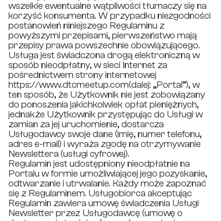
wszelkie ewentualne wątpliwości tłumaczy się na
korzyść konsumenta. W przypadku niezgodności
postanowień niniejszego Regulaminu z
powyższymi przepisami, pierwszeństwo mają
przepisy prawa powszechnie obowiązującego.
Usługa jest świadczona drogą elektroniczną w
sposób nieodpłatny, w sieci Internet za
pośrednictwem strony internetowej
https://www.dtcmeetup.com(dalej: „Portal”), w
ten sposób, że Użytkownik nie jest zobowiązany
do ponoszenia jakichkolwiek opłat pieniężnych,
jednakże Użytkownik przystępując do Usługi w
zamian za jej uruchomienie, dostarcza
Usługodawcy swoje dane (imię, numer telefonu,
adres e-mail) i wyraża zgodę na otrzymywanie
Newslettera (usługi cyfrowej).
Regulamin jest udostępniony nieodpłatnie na
Portalu w formie umożliwiającej jego pozyskanie,
odtwarzanie i utrwalanie. Każdy może zapoznać
się z Regulaminem. Usługobiorca akceptując
Regulamin zawiera umowę świadczenia Usługi
Newsletter przez Usługodawcę (umowę o