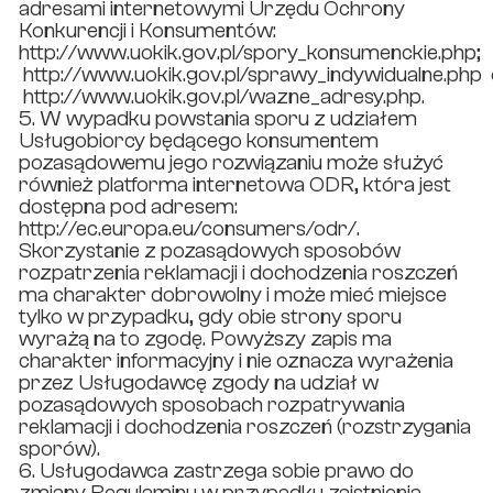
adresami internetowymi Urzędu Ochrony
Konkurencji i Konsumentów:
http://www.uokik.gov.pl/spory_konsumenckie.php;
http://www.uokik.gov.pl/sprawy_indywidualne.php
http://www.uokik.gov.pl/wazne_adresy.php.
5. W wypadku powstania sporu z udziałem
Usługobiorcy będącego konsumentem
pozasądowemu jego rozwiązaniu może służyć
również platforma internetowa ODR, która jest
dostępna pod adresem:
http://ec.europa.eu/consumers/odr/.
Skorzystanie z pozasądowych sposobów
rozpatrzenia reklamacji i dochodzenia roszczeń
ma charakter dobrowolny i może mieć miejsce
tylko w przypadku, gdy obie strony sporu
wyrażą na to zgodę. Powyższy zapis ma
charakter informacyjny i nie oznacza wyrażenia
przez Usługodawcę zgody na udział w
pozasądowych sposobach rozpatrywania
reklamacji i dochodzenia roszczeń (rozstrzygania
sporów).
6. Usługodawca zastrzega sobie prawo do
zmiany Regulaminu w przypadku zaistnienia