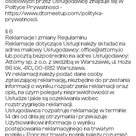
osobowych przez Usługodawcę znajduje się w
Polityce Prywatnosci -
https://www.dtcmeetup.com/polityka-
prywatnosci.
§ 6
Reklamacje i zmiany Regulaminu
Reklamacje dotyczące Usługi należy składać na
adres mailowy Usługodawcy: office@attomy.io
lub pocztą bezpośrednio na adres Usługodawcy:
Attomy sp. z o.o. z siedzibą w Warszawie, ul. Hoża
86 lok. 410, 00-682 Warszawa.
W reklamacji należy podać dane osoby
zgłaszającej reklamację, niezbędne do przesłania
informacji o wyniku rozpatrzenia reklamacji oraz
opis, na czym polegały nieprawidłowości w
Usłudze i jakie są oczekiwania wobec
rozstrzygnięcia reklamacji.
Usługodawca rozpatruje reklamację w terminie
14 dni od dnia jej otrzymania i przekazuje
Użytkownikowi informacje o wyniku
postępowania reklamacyjnego na trwałym
nośniku. Poprzez trwały nośnik należy rozumieć