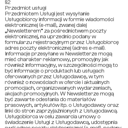
§2
Przedmiot usługi
Przedmiotem Usługi jest wysyłanie
Usługobiorcy informacji w formie wiadomości
elektronicznej (e-mail), zwanej dalej
„Newsletterem” za pośrednictwem poczty
elektronicznej, na uprzednio podany w
formularzu rejestracyjnym przez Usługobiorcę
adres poczty elektronicznej (adres e-mail).
Informacje przesyłane w Newsletterze mogą
mieć charakter reklamowy, promocyjny jak
również informacyjny, w szczególności mogą to
być informacje o produktach lub usługach
oferowanych przez Usługodawcę, w tym
również o nowościach w ofercie i aktualnych
promocjach, organizowanych wydarzeniach,
akcjach promocyjnych. W Newsletterze mogą
być zawarte odesłania do materiałów
prasowych, artykułów itp. o Usługodawcy oraz
linki do stron zaprzyjaźnionych z Usługodawcą.
Usługobiorca w celu zawarcia umowy o
świadczenie Usługi z Usługodawcą, udostępnia
swój adres poczty elektronicznej (e-mail), podany