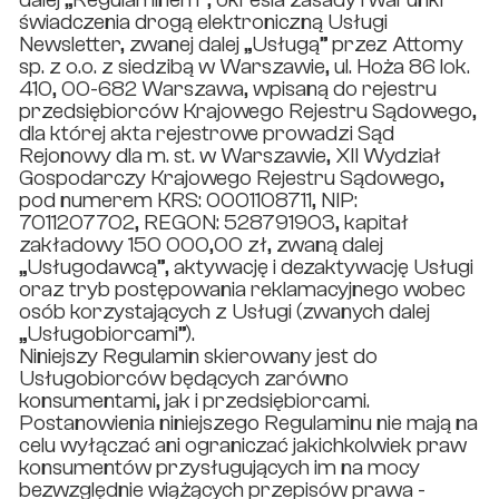
świadczenia drogą elektroniczną Usługi
Newsletter, zwanej dalej „Usługą” przez Attomy
sp. z o.o. z siedzibą w Warszawie, ul. Hoża 86 lok.
410, 00-682 Warszawa, wpisaną do rejestru
przedsiębiorców Krajowego Rejestru Sądowego,
dla której akta rejestrowe prowadzi Sąd
Rejonowy dla m. st. w Warszawie, XII Wydział
Gospodarczy Krajowego Rejestru Sądowego,
pod numerem KRS: 0001108711, NIP:
7011207702, REGON: 528791903, kapitał
zakładowy 150 000,00 zł, zwaną dalej
„Usługodawcą”, aktywację i dezaktywację Usługi
oraz tryb postępowania reklamacyjnego wobec
osób korzystających z Usługi (zwanych dalej
„Usługobiorcami”).
Niniejszy Regulamin skierowany jest do
Usługobiorców będących zarówno
konsumentami, jak i przedsiębiorcami.
Postanowienia niniejszego Regulaminu nie mają na
celu wyłączać ani ograniczać jakichkolwiek praw
konsumentów przysługujących im na mocy
bezwzględnie wiążących przepisów prawa -