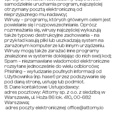
samodzielnie uruchamia program, najczęściej
otrzymany pocztą elektroniczną od
nieprzyjaznego mu nadawcy;
Wirusy – programy, których głównym celem jest
powielanie się i rozpowszechnianie. Oprócz
rozmnażania się, wirusy najczęściej wykazują
także typowo destrukcyjne zachowania – na
przykład kasują pliki lub uszkadzają system na
zarażonym komputerze lub innym urządzeniu.
Wirusy mogą także zarażać inne programy
znalezione w systemie doklejając do nich swój kod;
Spam – niezamawiane wiadomości elektroniczne
rozsyłane jednocześnie do wielu odbiorców;
Phishing – wyłudzanie poufnych informacji od
Użytkownika (np. haseł) przez podszywanie się
pod daną stronę, usługę lub podmiot.
8. Dane kontaktowe Usługodawcy:
adres pocztowy: Attomy sp. z o.o. z siedzibą w
Warszawie, ul. Hoża 86 lok. 410, 00-682
Warszawa;
adres poczty elektronicznej: office@attomy.io