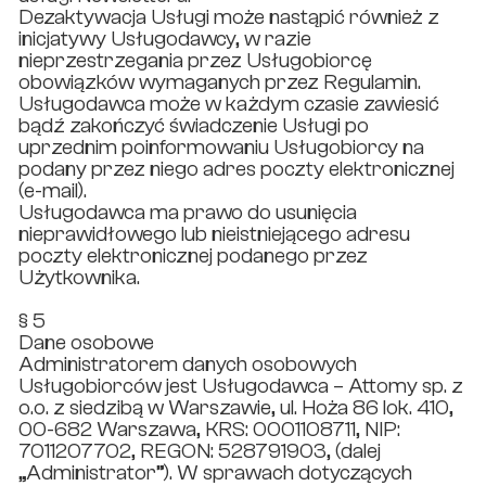
Dezaktywacja Usługi może nastąpić również z
inicjatywy Usługodawcy, w razie
nieprzestrzegania przez Usługobiorcę
obowiązków wymaganych przez Regulamin.
Usługodawca może w każdym czasie zawiesić
bądź zakończyć świadczenie Usługi po
uprzednim poinformowaniu Usługobiorcy na
podany przez niego adres poczty elektronicznej
(e-mail).
Usługodawca ma prawo do usunięcia
nieprawidłowego lub nieistniejącego adresu
poczty elektronicznej podanego przez
Użytkownika.
§ 5
Dane osobowe
Administratorem danych osobowych
Usługobiorców jest Usługodawca – Attomy sp. z
o.o. z siedzibą w Warszawie, ul. Hoża 86 lok. 410,
00-682 Warszawa, KRS: 0001108711, NIP:
7011207702, REGON: 528791903, (dalej
„Administrator”). W sprawach dotyczących